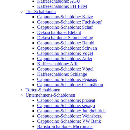
Kaffeeschablone: AGU
Kaffeeschablone: FH-FFM
Tier-Schablonen
Cappuccino-Schablone: Katze
Cappuccino-Schablone: Fuchskopf
Cappuccino-Schablone: Schaf
Dekoschablone: Elefant
Dekoschablone: Schmetterling
Cappuccino-Schablone: Bambi
Cappuccino-Schablone: Schwan
Cappuccino-Schablone: Vogel
Cappuccino-Schablone: Adler
Kaffeeschablone: Affe
Cappuccino-Schablone: Vögel
Kaffeeschablone: Schlange
Cappuccino-Schablone: Pegasus
Cappuccino-Schablone: Chamäleon
Torten-Schablonen
Unternehmens-Schablonen
Cappuccino-Schablone: proseat
Cappuccino-Schablone: sepago
Cappuccino-Schablone: Jungheinrich
Cappuccino-Schablone: Weinsberg
Cappuccino-Schablone: VW Bank
Barista-Schablone: Micromata