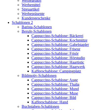
Werbeartikel
Werbemittel
Streuartikel
Werbepräsente
Kundengeschenke
Schablonen 2
Barista-Schablonen
Berufe-Schablonen
Cappuccino-Schablone: Bäckerei
Cappuccino-Schablone: Kochmütze
Cappuccino-Schablone: Gabelstapler
Cappuccino-Schablone: Friseur
Cappuccino-Schablone: Frisör
Cappuccino-Schablone: Hörstudio
Cappuccino-Schablone: Haartistic
Cappuccino-Schablone: Haarwerk
Kaffeeschablone: Campingplatz
Bildmotiv-Schablonen
Cappuccino-Schablone: Auge
Cappuccino-Schablone: Thalia
Cappuccino-Schablone: Mund
Cappuccino-Schablone: Muse
Cappuccino-Schablone: Bild
Kaffeeschablone: Hand
Buchstaben-Schablonen