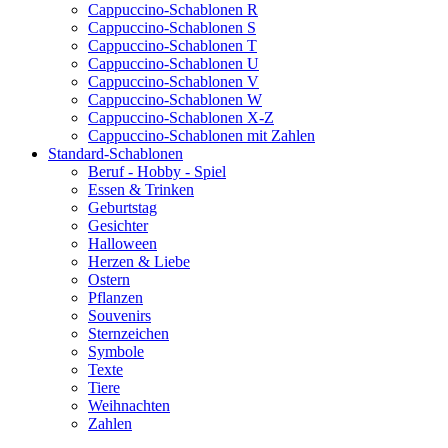
Cappuccino-Schablonen R
Cappuccino-Schablonen S
Cappuccino-Schablonen T
Cappuccino-Schablonen U
Cappuccino-Schablonen V
Cappuccino-Schablonen W
Cappuccino-Schablonen X-Z
Cappuccino-Schablonen mit Zahlen
Standard-Schablonen
Beruf - Hobby - Spiel
Essen & Trinken
Geburtstag
Gesichter
Halloween
Herzen & Liebe
Ostern
Pflanzen
Souvenirs
Sternzeichen
Symbole
Texte
Tiere
Weihnachten
Zahlen