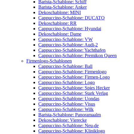
Barista-Schablone: Schiff
Barista-Schablone: Anker
Dekoschablone: MINI
Cappuccino-Schablone: DUCATO
Dekoschablone: RR
Cappuccino-Schablone: Hyundai
Dekoschablone: Dame
Cappuccino-Schablone: VW
Cappuccino-Schablone: Audi-2
Cappuccino-Schablone: Yachthafen
Cappuccino-Schablone: Premikon Queen
Firmenlogo-Schablonen
Cappuccino-Schablone: Ball
Cappuccino-Schablone: Firmenlogo
Cappuccino-Schablone: Firmen-Logo
Cappuccino-Schablone: Logo
Cappuccino-Schablone: Spies Hecker
Cappuccino-Schablone: Stark Verlag
Cappuccino-Schablone: Uondas
Cappuccino-Schablone: Visus
Cappuccino-Schablone: Wilk
Barista-Schablone: Panoramaalm
Dekoschablone: Vierecke
Cappuccino-Schablone: Neu-de
Cappuccino-Schablone: Kliniklogo