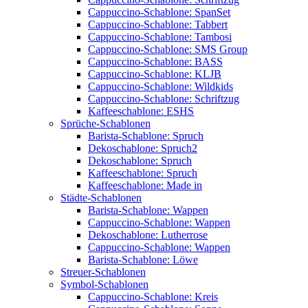
Cappuccino-Schablone: SpanSet
Cappuccino-Schablone: Tabbert
Cappuccino-Schablone: Tambosi
Cappuccino-Schablone: SMS Group
Cappuccino-Schablone: BASS
Cappuccino-Schablone: KLJB
Cappuccino-Schablone: Wildkids
Cappuccino-Schablone: Schriftzug
Kaffeeschablone: ESHS
Sprüche-Schablonen
Barista-Schablone: Spruch
Dekoschablone: Spruch2
Dekoschablone: Spruch
Kaffeeschablone: Spruch
Kaffeeschablone: Made in
Städte-Schablonen
Barista-Schablone: Wappen
Cappuccino-Schablone: Wappen
Dekoschablone: Lutherrose
Cappuccino-Schablone: Wappen
Barista-Schablone: Löwe
Streuer-Schablonen
Symbol-Schablonen
Cappuccino-Schablone: Kreis