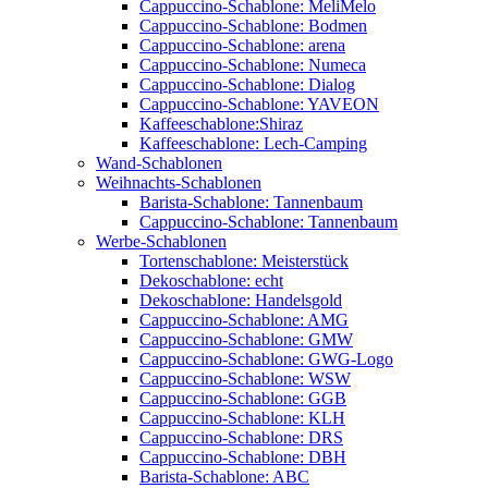
Cappuccino-Schablone: MeliMelo
Cappuccino-Schablone: Bodmen
Cappuccino-Schablone: arena
Cappuccino-Schablone: Numeca
Cappuccino-Schablone: Dialog
Cappuccino-Schablone: YAVEON
Kaffeeschablone:Shiraz
Kaffeeschablone: Lech-Camping
Wand-Schablonen
Weihnachts-Schablonen
Barista-Schablone: Tannenbaum
Cappuccino-Schablone: Tannenbaum
Werbe-Schablonen
Tortenschablone: Meisterstück
Dekoschablone: echt
Dekoschablone: Handelsgold
Cappuccino-Schablone: AMG
Cappuccino-Schablone: GMW
Cappuccino-Schablone: GWG-Logo
Cappuccino-Schablone: WSW
Cappuccino-Schablone: GGB
Cappuccino-Schablone: KLH
Cappuccino-Schablone: DRS
Cappuccino-Schablone: DBH
Barista-Schablone: ABC