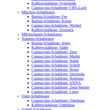
Kaffeeschablone: Synergetik
Cappuccino-Schablone: CBS-Loch
Märchen-Schablonen
Barista-Schablone: Fee
Barista-Schablone: Krone
Cappuccino-Schablone: Wichtel
Kaffeeschablone: Dreizack
Milchschaum-Schablonen
Namens-Schablonen
Barista-Schablone: Jenny
Kaffeeschablone: Sailer
Cappuccino-Schablone: Zeus
Cappuccino-Schablone: Martin
Cappuccino-Schablone: Name
Cappuccino-Schablone: Schrift
Cappuccino-Schablone: Heger
Cappuccino-Schablone: Akropolis
Cappuccino-Schablone: Hufeisen
Cappuccino-Schablone: ANNA
Cappuccino-Schablone: Zeus-Streuer
Cappuccino-Schablone: Luger
Oster-Schablonen
Cappuccino-Schablone: Osterhase
Kaffeeschablone: Osterhase
Schrift-Schablonen