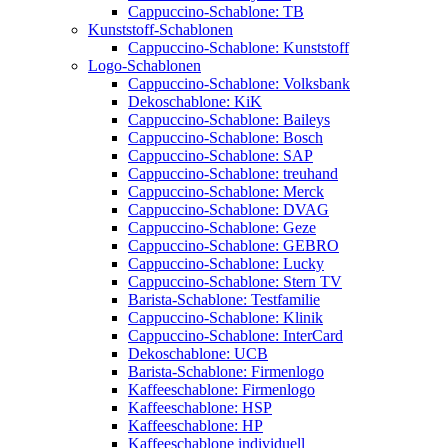
Cappuccino-Schablone: TB
Kunststoff-Schablonen
Cappuccino-Schablone: Kunststoff
Logo-Schablonen
Cappuccino-Schablone: Volksbank
Dekoschablone: KiK
Cappuccino-Schablone: Baileys
Cappuccino-Schablone: Bosch
Cappuccino-Schablone: SAP
Cappuccino-Schablone: treuhand
Cappuccino-Schablone: Merck
Cappuccino-Schablone: DVAG
Cappuccino-Schablone: Geze
Cappuccino-Schablone: GEBRO
Cappuccino-Schablone: Lucky
Cappuccino-Schablone: Stern TV
Barista-Schablone: Testfamilie
Cappuccino-Schablone: Klinik
Cappuccino-Schablone: InterCard
Dekoschablone: UCB
Barista-Schablone: Firmenlogo
Kaffeeschablone: Firmenlogo
Kaffeeschablone: HSP
Kaffeeschablone: HP
Kaffeeschablone individuell