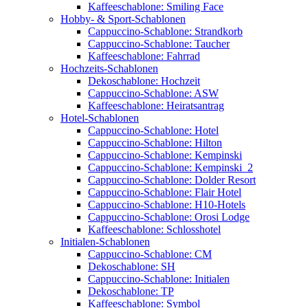
Kaffeeschablone: Smiling Face
Hobby- & Sport-Schablonen
Cappuccino-Schablone: Strandkorb
Cappuccino-Schablone: Taucher
Kaffeeschablone: Fahrrad
Hochzeits-Schablonen
Dekoschablone: Hochzeit
Cappuccino-Schablone: ASW
Kaffeeschablone: Heiratsantrag
Hotel-Schablonen
Cappuccino-Schablone: Hotel
Cappuccino-Schablone: Hilton
Cappuccino-Schablone: Kempinski
Cappuccino-Schablone: Kempinski_2
Cappuccino-Schablone: Dolder Resort
Cappuccino-Schablone: Flair Hotel
Cappuccino-Schablone: H10-Hotels
Cappuccino-Schablone: Orosi Lodge
Kaffeeschablone: Schlosshotel
Initialen-Schablonen
Cappuccino-Schablone: CM
Dekoschablone: SH
Cappuccino-Schablone: Initialen
Dekoschablone: TP
Kaffeeschablone: Symbol