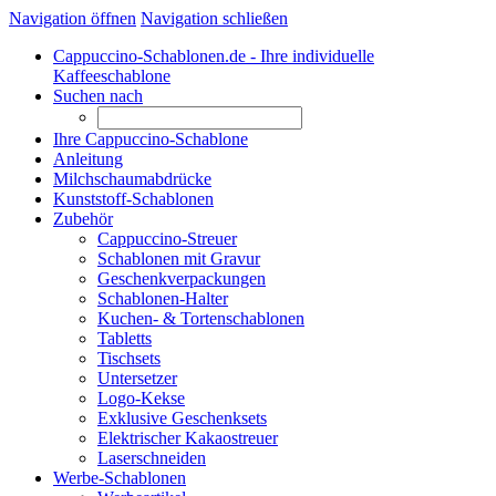
Navigation öffnen
Navigation schließen
Cappuccino-Schablonen.de - Ihre individuelle
Kaffeeschablone
Suchen nach
Ihre Cappuccino-Schablone
Anleitung
Milchschaumabdrücke
Kunststoff-Schablonen
Zubehör
Cappuccino-Streuer
Schablonen mit Gravur
Geschenkverpackungen
Schablonen-Halter
Kuchen- & Tortenschablonen
Tabletts
Tischsets
Untersetzer
Logo-Kekse
Exklusive Geschenksets
Elektrischer Kakaostreuer
Laserschneiden
Werbe-Schablonen