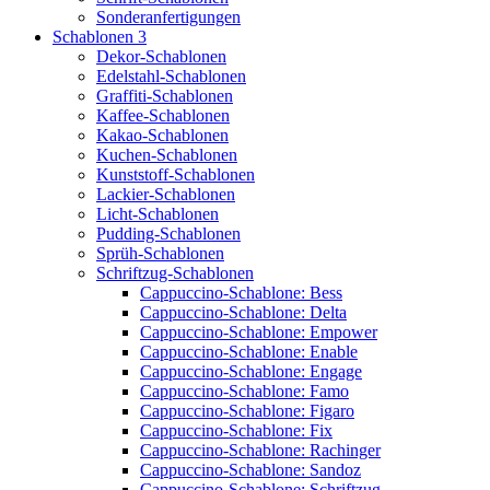
Sonderanfertigungen
Schablonen 3
Dekor-Schablonen
Edelstahl-Schablonen
Graffiti-Schablonen
Kaffee-Schablonen
Kakao-Schablonen
Kuchen-Schablonen
Kunststoff-Schablonen
Lackier-Schablonen
Licht-Schablonen
Pudding-Schablonen
Sprüh-Schablonen
Schriftzug-Schablonen
Cappuccino-Schablone: Bess
Cappuccino-Schablone: Delta
Cappuccino-Schablone: Empower
Cappuccino-Schablone: Enable
Cappuccino-Schablone: Engage
Cappuccino-Schablone: Famo
Cappuccino-Schablone: Figaro
Cappuccino-Schablone: Fix
Cappuccino-Schablone: Rachinger
Cappuccino-Schablone: Sandoz
Cappuccino-Schablone: Schriftzug