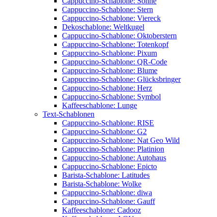
Cappuccino-Schablone: Sonne
Cappuccino-Schablone: Stern
Cappuccino-Schablone: Viereck
Dekoschablone: Weltkugel
Cappuccino-Schablone: Oktoberstern
Cappuccino-Schablone: Totenkopf
Cappuccino-Schablone: Pixum
Cappuccino-Schablone: QR-Code
Cappuccino-Schablone: Blume
Cappuccino-Schablone: Glücksbringer
Cappuccino-Schablone: Herz
Cappuccino-Schablone: Symbol
Kaffeeschablone: Lunge
Text-Schablonen
Cappuccino-Schablone: RISE
Cappuccino-Schablone: G2
Cappuccino-Schablone: Nat Geo Wild
Cappuccino-Schablone: Platinion
Cappuccino-Schablone: Autohaus
Cappuccino-Schablone: Epicto
Barista-Schablone: Latitudes
Barista-Schablone: Wolke
Cappuccino-Schablone: diwa
Cappuccino-Schablone: Gauff
Kaffeeschablone: Cadooz