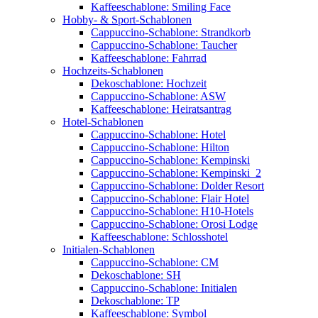
Kaffeeschablone: Smiling Face
Hobby- & Sport-Schablonen
Cappuccino-Schablone: Strandkorb
Cappuccino-Schablone: Taucher
Kaffeeschablone: Fahrrad
Hochzeits-Schablonen
Dekoschablone: Hochzeit
Cappuccino-Schablone: ASW
Kaffeeschablone: Heiratsantrag
Hotel-Schablonen
Cappuccino-Schablone: Hotel
Cappuccino-Schablone: Hilton
Cappuccino-Schablone: Kempinski
Cappuccino-Schablone: Kempinski_2
Cappuccino-Schablone: Dolder Resort
Cappuccino-Schablone: Flair Hotel
Cappuccino-Schablone: H10-Hotels
Cappuccino-Schablone: Orosi Lodge
Kaffeeschablone: Schlosshotel
Initialen-Schablonen
Cappuccino-Schablone: CM
Dekoschablone: SH
Cappuccino-Schablone: Initialen
Dekoschablone: TP
Kaffeeschablone: Symbol