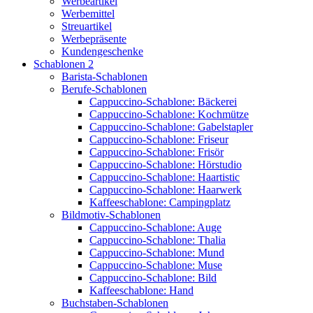
Werbeartikel
Werbemittel
Streuartikel
Werbepräsente
Kundengeschenke
Schablonen 2
Barista-Schablonen
Berufe-Schablonen
Cappuccino-Schablone: Bäckerei
Cappuccino-Schablone: Kochmütze
Cappuccino-Schablone: Gabelstapler
Cappuccino-Schablone: Friseur
Cappuccino-Schablone: Frisör
Cappuccino-Schablone: Hörstudio
Cappuccino-Schablone: Haartistic
Cappuccino-Schablone: Haarwerk
Kaffeeschablone: Campingplatz
Bildmotiv-Schablonen
Cappuccino-Schablone: Auge
Cappuccino-Schablone: Thalia
Cappuccino-Schablone: Mund
Cappuccino-Schablone: Muse
Cappuccino-Schablone: Bild
Kaffeeschablone: Hand
Buchstaben-Schablonen