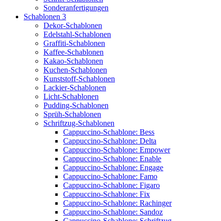
Sonderanfertigungen
Schablonen 3
Dekor-Schablonen
Edelstahl-Schablonen
Graffiti-Schablonen
Kaffee-Schablonen
Kakao-Schablonen
Kuchen-Schablonen
Kunststoff-Schablonen
Lackier-Schablonen
Licht-Schablonen
Pudding-Schablonen
Sprüh-Schablonen
Schriftzug-Schablonen
Cappuccino-Schablone: Bess
Cappuccino-Schablone: Delta
Cappuccino-Schablone: Empower
Cappuccino-Schablone: Enable
Cappuccino-Schablone: Engage
Cappuccino-Schablone: Famo
Cappuccino-Schablone: Figaro
Cappuccino-Schablone: Fix
Cappuccino-Schablone: Rachinger
Cappuccino-Schablone: Sandoz
Cappuccino-Schablone: Schriftzug