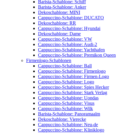
Barista-Schablone: Schiff
Barista-Schablone: Anker
Dekoschablone: MINI
Cappuccino-Schablone: DUCATO
Dekoschablone: RR
Cappuccino-Schablone: Hyundai
Dekoschablone: Dame
Cappuccino-Schablone: VW
Cappuccino-Schablone: Audi-2
Cappuccino-Schablone: Yachthafen
Cappuccino-Schablone: Premikon Queen
Firmenlogo-Schablonen
Cappuccino-Schablone: Ball
Cappuccino-Schablone: Firmenlogo
Cappuccino-Schablone: Firmen-Logo
Cappuccino-Schablone: Logo
Cappuccino-Schablone: Spies Hecker
Cappuccino-Schablone: Stark Verlag
Cappuccino-Schablone: Uondas
Cappuccino-Schablone: Visus
Cappuccino-Schablone: Wilk
Barista-Schablone: Panoramaalm
Dekoschablone: Vierecke
Cappuccino-Schablone: Neu-de
Cappuccino-Schablone: Kliniklogo