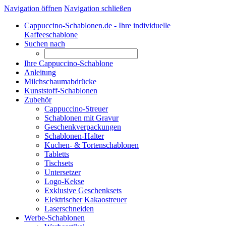
Navigation öffnen
Navigation schließen
Cappuccino-Schablonen.de - Ihre individuelle
Kaffeeschablone
Suchen nach
Ihre Cappuccino-Schablone
Anleitung
Milchschaumabdrücke
Kunststoff-Schablonen
Zubehör
Cappuccino-Streuer
Schablonen mit Gravur
Geschenkverpackungen
Schablonen-Halter
Kuchen- & Tortenschablonen
Tabletts
Tischsets
Untersetzer
Logo-Kekse
Exklusive Geschenksets
Elektrischer Kakaostreuer
Laserschneiden
Werbe-Schablonen