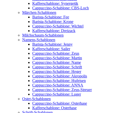
Kaffeeschablone: Synergetik
Cappuccino-Schablone: CBS-Loch
Märchen-Schablonen
Barista-Schablone: Fee
Barista-Schablone: Krone
Cappuccino-Schablone: Wichtel
Kaffeeschablone: Dreizack
Milchschaum-Schablonen
Namens-Schablonen
Barista-Schablone: Jenny
Kaffeeschablone: Sailer
Cappuccino-Schablone: Zeus
Cappuccino-Schablone: Martin
Cappuccino-Schablone: Name
Cappuccino-Schablone: Schrift
Cappuccino-Schablone: Heger
Cappuccino-Schablone: Akropolis
Cappuccino-Schablone: Hufeisen
Cappuccino-Schablone: ANNA
Cappuccino-Schablone: Zeus-Streuer
Cappuccino-Schablone: Luger
Oster-Schablonen
Cappuccino-Schablone: Osterhase
Kaffeeschablone: Osterhase
Schrift-Schablonen