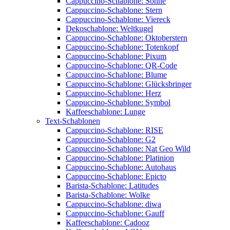
Cappuccino-Schablone: Sonne
Cappuccino-Schablone: Stern
Cappuccino-Schablone: Viereck
Dekoschablone: Weltkugel
Cappuccino-Schablone: Oktoberstern
Cappuccino-Schablone: Totenkopf
Cappuccino-Schablone: Pixum
Cappuccino-Schablone: QR-Code
Cappuccino-Schablone: Blume
Cappuccino-Schablone: Glücksbringer
Cappuccino-Schablone: Herz
Cappuccino-Schablone: Symbol
Kaffeeschablone: Lunge
Text-Schablonen
Cappuccino-Schablone: RISE
Cappuccino-Schablone: G2
Cappuccino-Schablone: Nat Geo Wild
Cappuccino-Schablone: Platinion
Cappuccino-Schablone: Autohaus
Cappuccino-Schablone: Epicto
Barista-Schablone: Latitudes
Barista-Schablone: Wolke
Cappuccino-Schablone: diwa
Cappuccino-Schablone: Gauff
Kaffeeschablone: Cadooz