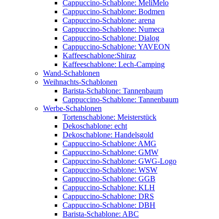
Cappuccino-Schablone: MeliMelo
Cappuccino-Schablone: Bodmen
Cappuccino-Schablone: arena
Cappuccino-Schablone: Numeca
Cappuccino-Schablone: Dialog
Cappuccino-Schablone: YAVEON
Kaffeeschablone:Shiraz
Kaffeeschablone: Lech-Camping
Wand-Schablonen
Weihnachts-Schablonen
Barista-Schablone: Tannenbaum
Cappuccino-Schablone: Tannenbaum
Werbe-Schablonen
Tortenschablone: Meisterstück
Dekoschablone: echt
Dekoschablone: Handelsgold
Cappuccino-Schablone: AMG
Cappuccino-Schablone: GMW
Cappuccino-Schablone: GWG-Logo
Cappuccino-Schablone: WSW
Cappuccino-Schablone: GGB
Cappuccino-Schablone: KLH
Cappuccino-Schablone: DRS
Cappuccino-Schablone: DBH
Barista-Schablone: ABC