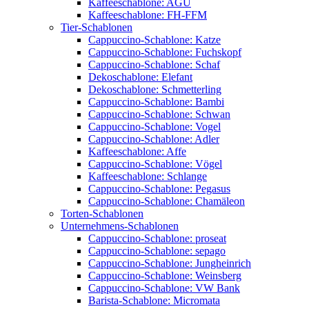
Kaffeeschablone: AGU
Kaffeeschablone: FH-FFM
Tier-Schablonen
Cappuccino-Schablone: Katze
Cappuccino-Schablone: Fuchskopf
Cappuccino-Schablone: Schaf
Dekoschablone: Elefant
Dekoschablone: Schmetterling
Cappuccino-Schablone: Bambi
Cappuccino-Schablone: Schwan
Cappuccino-Schablone: Vogel
Cappuccino-Schablone: Adler
Kaffeeschablone: Affe
Cappuccino-Schablone: Vögel
Kaffeeschablone: Schlange
Cappuccino-Schablone: Pegasus
Cappuccino-Schablone: Chamäleon
Torten-Schablonen
Unternehmens-Schablonen
Cappuccino-Schablone: proseat
Cappuccino-Schablone: sepago
Cappuccino-Schablone: Jungheinrich
Cappuccino-Schablone: Weinsberg
Cappuccino-Schablone: VW Bank
Barista-Schablone: Micromata