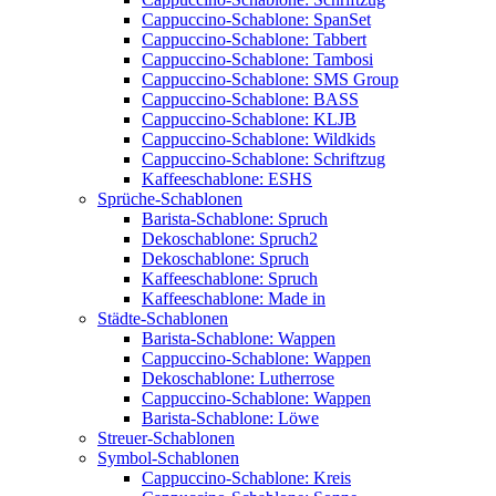
Cappuccino-Schablone: SpanSet
Cappuccino-Schablone: Tabbert
Cappuccino-Schablone: Tambosi
Cappuccino-Schablone: SMS Group
Cappuccino-Schablone: BASS
Cappuccino-Schablone: KLJB
Cappuccino-Schablone: Wildkids
Cappuccino-Schablone: Schriftzug
Kaffeeschablone: ESHS
Sprüche-Schablonen
Barista-Schablone: Spruch
Dekoschablone: Spruch2
Dekoschablone: Spruch
Kaffeeschablone: Spruch
Kaffeeschablone: Made in
Städte-Schablonen
Barista-Schablone: Wappen
Cappuccino-Schablone: Wappen
Dekoschablone: Lutherrose
Cappuccino-Schablone: Wappen
Barista-Schablone: Löwe
Streuer-Schablonen
Symbol-Schablonen
Cappuccino-Schablone: Kreis