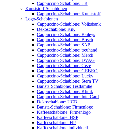
Cappuccino-Schablone: TB
Kunststoff-Schablonen
Cappuccino-Schablone: Kunststoff
Logo-Schablonen
Cappuccino-Schablone: Volksbank
Dekoschablone: KiK
Cappuccino-Schablone: Baileys
Cappuccino-Schablone: Bosch
Cappuccino-Schablone: SAP
Cappuccino-Schablone: treuhand
Cappuccino-Schablone: Merck
Cappuccino-Schablone: DVAG
Cappuccino-Schablone: Geze
Cappuccino-Schablone: GEBRO
Cappuccino-Schablone: Lucky
Cappuccino-Schablone: Stern TV
Barista-Schablone: Testfamilie
Cappuccino-Schablone: Klinik
Cappuccino-Schablone: InterCard
Dekoschablone: UCB
Barista-Schablone: Firmenlogo
Kaffeeschablone: Firmenlogo
Kaffeeschablone: HSP
Kaffeeschablone: HP
Kaffeeschablone individuell