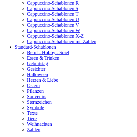
Cappuccino-Schablonen R
Cappuccino-Schablonen S
Cappuccino-Schablonen T
Cappuccino-Schablonen U
Cappuccino-Schablonen V
Cappuccino-Schablonen W
Cappuccino-Schablonen X-Z
Cappuccino-Schablonen mit Zahlen
Standard-Schablonen
Beruf - Hobby - Spiel
Essen & Trinken
Geburtstag
Gesichter
Halloween
Herzen & Liebe
Ostern
Pflanzen
Souvenirs
Sternzeichen
Symbole
Texte
Tiere
Weihnachten
Zahlen